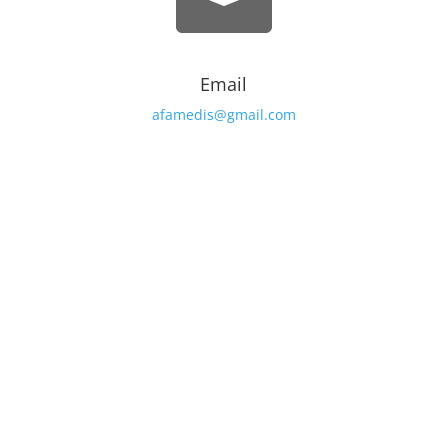
Email
afamedis@gmail.com

Teléfono
+34 622 553 624

Como llegar