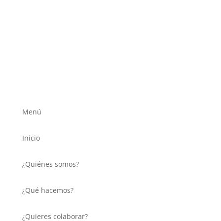
Centro de Barrio San Joaquín, Paseo de los Cedros 2.
Jerez de la Frontera (Cádiz)
Menú
Inicio
¿Quiénes somos?
¿Qué hacemos?
¿Quieres colaborar?