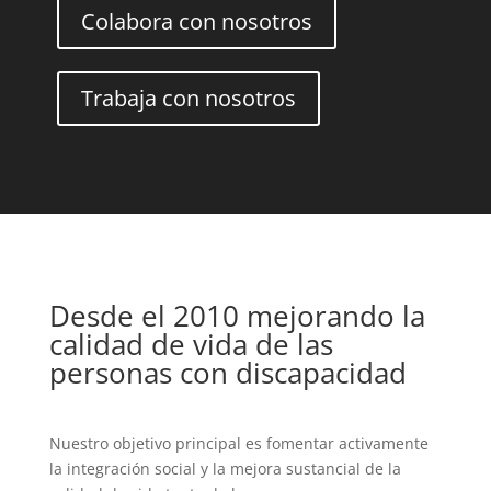
Colabora con nosotros
Trabaja con nosotros
(s) not found
Desde el 2010 mejorando la
a-con-un-trabajo-de-
calidad de vida de las
ecesario-saber-nadar-si-no-
A1Feliz-fin-de-semana.mp4
personas con discapacidad
Nuestro objetivo principal es fomentar activamente
la integración social y la mejora sustancial de la